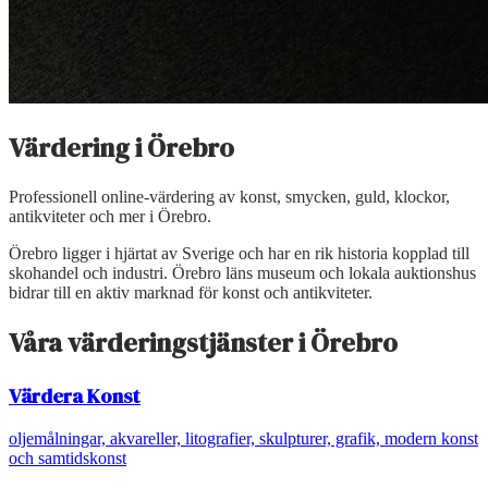
Värdering i
Örebro
Professionell online-värdering av konst, smycken, guld, klockor,
antikviteter och mer i
Örebro
.
Örebro ligger i hjärtat av Sverige och har en rik historia kopplad till
skohandel och industri. Örebro läns museum och lokala auktionshus
bidrar till en aktiv marknad för konst och antikviteter.
Våra värderingstjänster i
Örebro
Värdera
Konst
oljemålningar, akvareller, litografier, skulpturer, grafik, modern konst
och samtidskonst