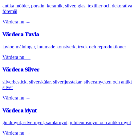
antika möbler, porslin, keramik, silver, glas, textilier och dekorativa
föremål
Värdera nu →
Värdera
Tavla
tavlor, målningar, inramade konstverk, tryck och reproduktioner
Värdera nu →
Värdera
Silver
silverbestick, silverskålar, silverljusstakar, silversmycken och antikt
silver
Värdera nu →
Värdera
Mynt
guldmynt, silvermynt, samlarnynt, jubileumsmynt och antika mynt
Värdera nu →