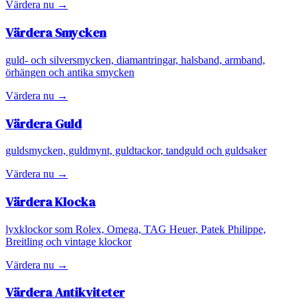
Värdera nu →
Värdera
Smycken
guld- och silversmycken, diamantringar, halsband, armband,
örhängen och antika smycken
Värdera nu →
Värdera
Guld
guldsmycken, guldmynt, guldtackor, tandguld och guldsaker
Värdera nu →
Värdera
Klocka
lyxklockor som Rolex, Omega, TAG Heuer, Patek Philippe,
Breitling och vintage klockor
Värdera nu →
Värdera
Antikviteter