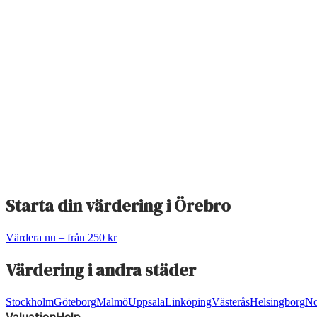
Starta din värdering i
Örebro
Värdera nu – från 250 kr
Värdering i andra städer
Stockholm
Göteborg
Malmö
Uppsala
Linköping
Västerås
Helsingborg
No
ValuationHelp