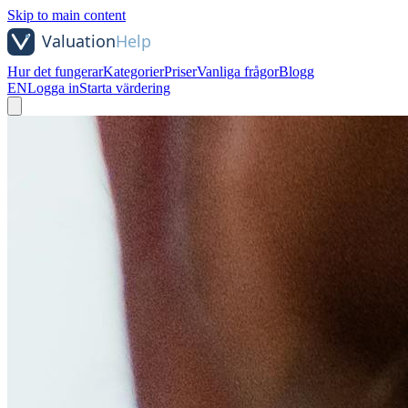
Skip to main content
Hur det fungerar
Kategorier
Priser
Vanliga frågor
Blogg
EN
Logga in
Starta värdering