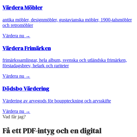
Värdera
Möbler
antika möbler, designmöbler, gustavianska möbler, 1900-talsmöbler
och retromöbler
Värdera nu →
Värdera
Frimärken
frimärkssamlingar, hela album, svenska och utländska frimärken,
förstadagsbrev, helark och rariteter
Värdera nu →
Dödsbo Värdering
Värdering av arvegods för bouppteckning och arvsskifte
Värdera nu →
Vad får jag?
Få ett PDF-intyg och en digital