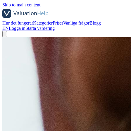
Skip to main content
Hur det fungerar
Kategorier
Priser
Vanliga frågor
Blogg
EN
Logga in
Starta värdering