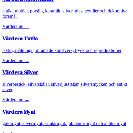
antika möbler, porslin, keramik, silver, glas, textilier och dekorativa
föremål
Värdera nu →
Värdera
Tavla
tavlor, målningar, inramade konstverk, tryck och reproduktioner
Värdera nu →
Värdera
Silver
silverbestick, silverskålar, silverljusstakar, silversmycken och antikt
silver
Värdera nu →
Värdera
Mynt
guldmynt, silvermynt, samlarnynt, jubileumsmynt och antika mynt