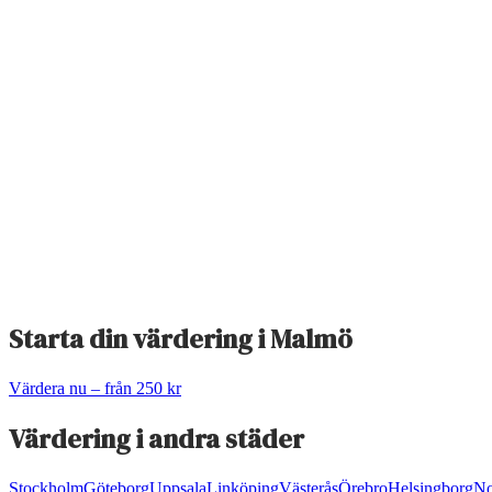
Starta din värdering i
Malmö
Värdera nu – från 250 kr
Värdering i andra städer
Stockholm
Göteborg
Uppsala
Linköping
Västerås
Örebro
Helsingborg
No