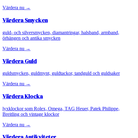
Värdera nu →
Värdera
Smycken
guld- och silversmycken, diamantringar, halsband, armband,
örhängen och antika smycken
Värdera nu →
Värdera
Guld
guldsmycken, guldmynt, guldtackor, tandguld och guldsaker
Värdera nu →
Värdera
Klocka
lyxklockor som Rolex, Omega, TAG Heuer, Patek Philippe,
Breitling och vintage klockor
Värdera nu →
Värdera
Antikviteter