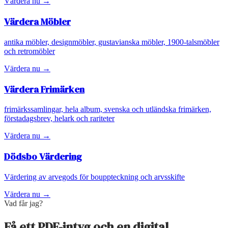
Värdera nu →
Värdera
Möbler
antika möbler, designmöbler, gustavianska möbler, 1900-talsmöbler
och retromöbler
Värdera nu →
Värdera
Frimärken
frimärkssamlingar, hela album, svenska och utländska frimärken,
förstadagsbrev, helark och rariteter
Värdera nu →
Dödsbo Värdering
Värdering av arvegods för bouppteckning och arvsskifte
Värdera nu →
Vad får jag?
Få ett PDF-intyg och en digital