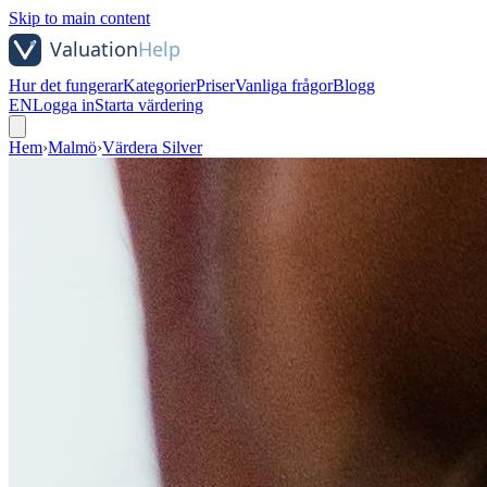
Skip to main content
Hur det fungerar
Kategorier
Priser
Vanliga frågor
Blogg
EN
Logga in
Starta värdering
Hem
›
Malmö
›
Värdera Silver