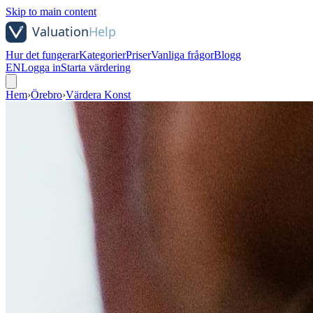
Skip to main content
Hur det fungerar
Kategorier
Priser
Vanliga frågor
Blogg
EN
Logga in
Starta värdering
Hem
›
Örebro
›
Värdera Konst