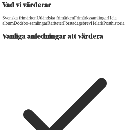
Vad vi värderar
Svenska frimärken
Utländska frimärken
Frimärkssamlingar
Hela
album
Dödsbo-samlingar
Rariteter
Förstadagsbrev
Helark
Posthistoria
Vanliga anledningar att värdera