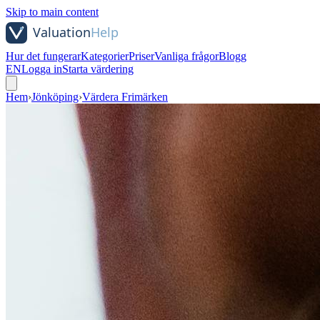
Skip to main content
Hur det fungerar
Kategorier
Priser
Vanliga frågor
Blogg
EN
Logga in
Starta värdering
Hem
›
Jönköping
›
Värdera Frimärken