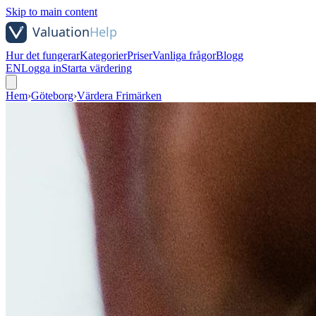
Skip to main content
Hur det fungerar
Kategorier
Priser
Vanliga frågor
Blogg
EN
Logga in
Starta värdering
Hem
›
Göteborg
›
Värdera Frimärken