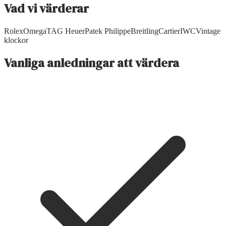
Vad vi värderar
Rolex
Omega
TAG Heuer
Patek Philippe
Breitling
Cartier
IWC
Vintage
klockor
Vanliga anledningar att värdera