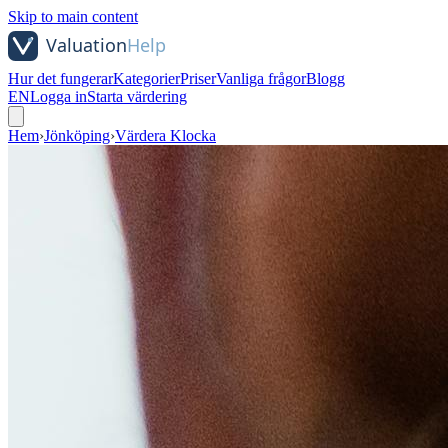
Skip to main content
Hur det fungerar
Kategorier
Priser
Vanliga frågor
Blogg
EN
Logga in
Starta värdering
Hem
›
Jönköping
›
Värdera Klocka