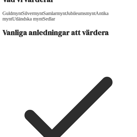
Guldmynt
Silvermynt
Samlarmynt
Jubileumsmynt
Antika
mynt
Utländska mynt
Sedlar
Vanliga anledningar att värdera