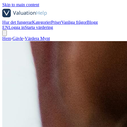
Skip to main content
Hur det fungerar
Kategorier
Priser
Vanliga frågor
Blogg
EN
Logga in
Starta värdering
Hem
›
Gävle
›
Värdera Mynt