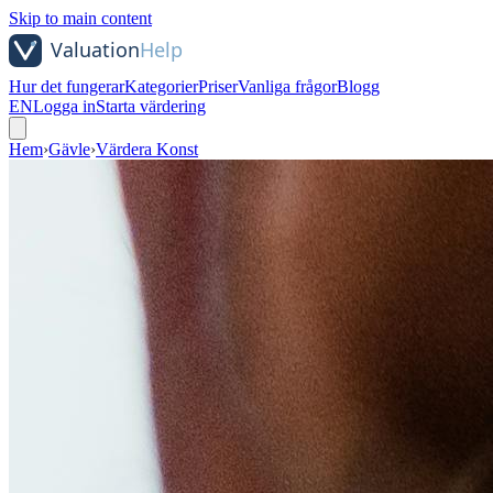
Skip to main content
Hur det fungerar
Kategorier
Priser
Vanliga frågor
Blogg
EN
Logga in
Starta värdering
Hem
›
Gävle
›
Värdera Konst