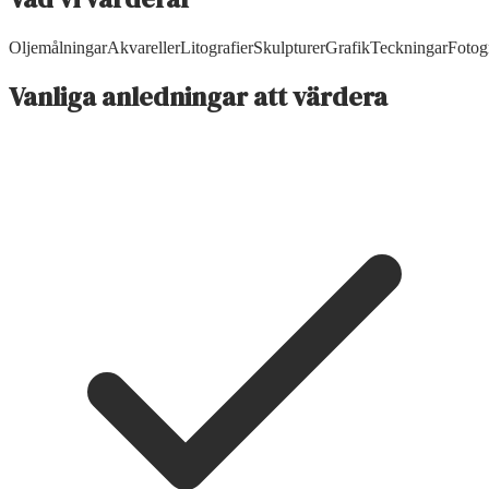
Oljemålningar
Akvareller
Litografier
Skulpturer
Grafik
Teckningar
Fotog
Vanliga anledningar att värdera