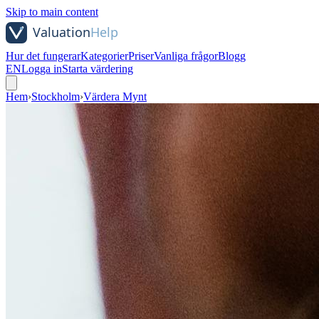
Skip to main content
Hur det fungerar
Kategorier
Priser
Vanliga frågor
Blogg
EN
Logga in
Starta värdering
Hem
›
Stockholm
›
Värdera Mynt