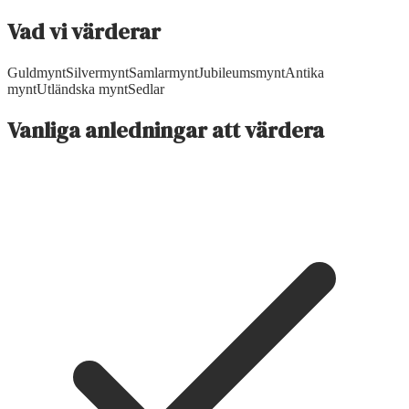
Vad vi värderar
Guldmynt
Silvermynt
Samlarmynt
Jubileumsmynt
Antika
mynt
Utländska mynt
Sedlar
Vanliga anledningar att värdera