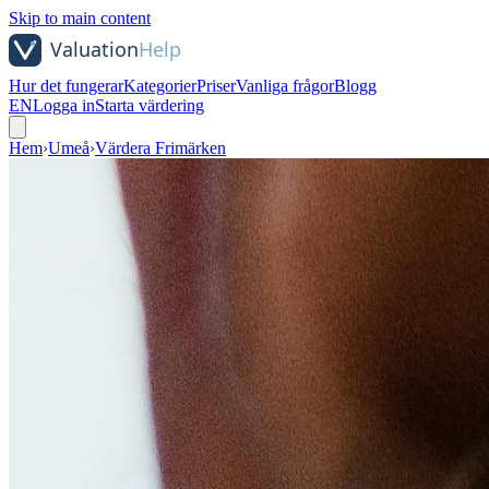
Skip to main content
Hur det fungerar
Kategorier
Priser
Vanliga frågor
Blogg
EN
Logga in
Starta värdering
Hem
›
Umeå
›
Värdera Frimärken