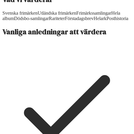
Svenska frimärken
Utländska frimärken
Frimärkssamlingar
Hela
album
Dödsbo-samlingar
Rariteter
Förstadagsbrev
Helark
Posthistoria
Vanliga anledningar att värdera