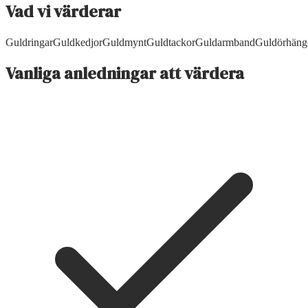
Vad vi värderar
Guldringar
Guldkedjor
Guldmynt
Guldtackor
Guldarmband
Guldörhäng
Vanliga anledningar att värdera