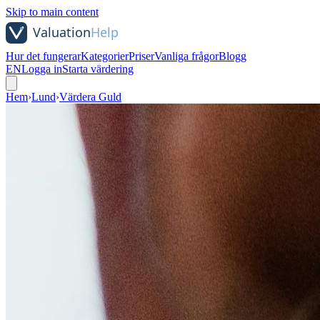
Skip to main content
Hur det fungerar
Kategorier
Priser
Vanliga frågor
Blogg
EN
Logga in
Starta värdering
Hem
›
Lund
›
Värdera Guld