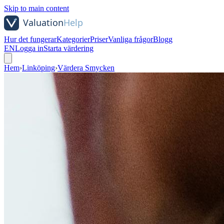
Skip to main content
Hur det fungerar
Kategorier
Priser
Vanliga frågor
Blogg
EN
Logga in
Starta värdering
Hem
›
Linköping
›
Värdera Smycken