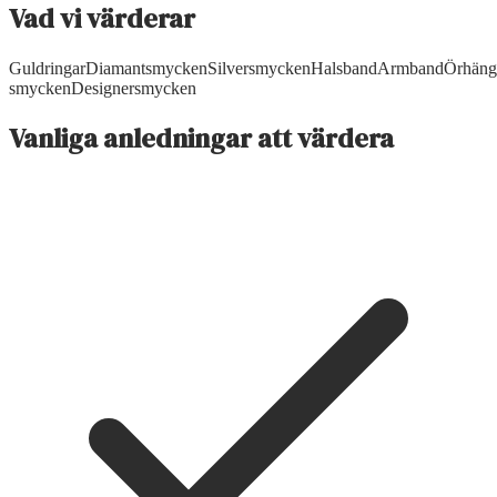
Vad vi värderar
Guldringar
Diamantsmycken
Silversmycken
Halsband
Armband
Örhäng
smycken
Designersmycken
Vanliga anledningar att värdera