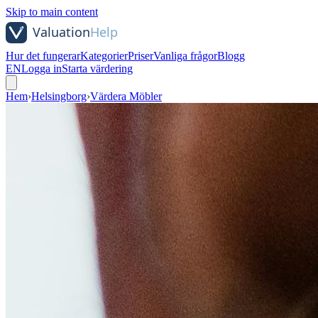
Skip to main content
Hur det fungerar
Kategorier
Priser
Vanliga frågor
Blogg
EN
Logga in
Starta värdering
Hem
›
Helsingborg
›
Värdera Möbler