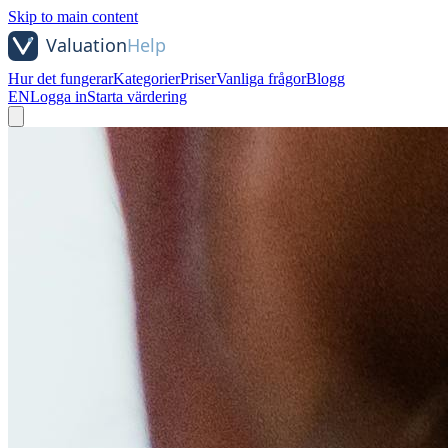
Skip to main content
Hur det fungerar
Kategorier
Priser
Vanliga frågor
Blogg
EN
Logga in
Starta värdering