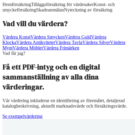
Hemförsäkring
Tilläggsförsäkring för värdesaker
Konst- och
smyckeförsäkring
Skadeanmälan
Nyteckning av försäkring
Vad vill du värdera?
Värdera
Konst
Värdera
Smycken
Värdera
Guld
Värdera
Klocka
Värdera
Antikviteter
Värdera
Tavla
Värdera
Silver
Värdera
Mynt
Värdera
Möbler
Värdera
Frimärken
Vad får jag?
Få ett PDF-intyg och en digital
sammanställning av alla dina
värderingar.
Vår värdering inkluderar en identifiering av föremålet, detaljerad
katalogbeskrivning, aktuellt marknadsvärde och försäkringsvärde.
Se exempelvärdering