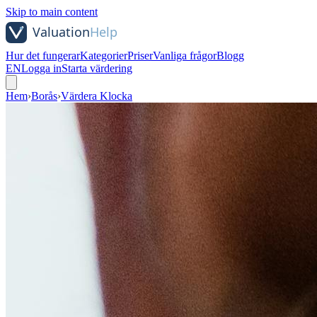
Skip to main content
Hur det fungerar
Kategorier
Priser
Vanliga frågor
Blogg
EN
Logga in
Starta värdering
Hem
›
Borås
›
Värdera Klocka